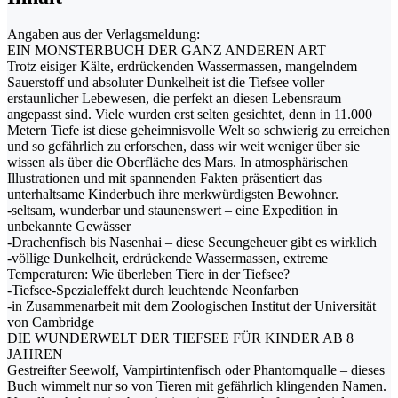
Angaben aus der Verlagsmeldung:
EIN MONSTERBUCH DER GANZ ANDEREN ART
Trotz eisiger Kälte, erdrückenden Wassermassen, mangelndem
Sauerstoff und absoluter Dunkelheit ist die Tiefsee voller
erstaunlicher Lebewesen, die perfekt an diesen Lebensraum
angepasst sind. Viele wurden erst selten gesichtet, denn in 11.000
Metern Tiefe ist diese geheimnisvolle Welt so schwierig zu erreichen
und so gefährlich zu erforschen, dass wir weit weniger über sie
wissen als über die Oberfläche des Mars. In atmosphärischen
Illustrationen und mit spannenden Fakten präsentiert das
unterhaltsame Kinderbuch ihre merkwürdigsten Bewohner.
-seltsam, wunderbar und staunenswert – eine Expedition in
unbekannte Gewässer
-Drachenfisch bis Nasenhai – diese Seeungeheuer gibt es wirklich
-völlige Dunkelheit, erdrückende Wassermassen, extreme
Temperaturen: Wie überleben Tiere in der Tiefsee?
-Tiefsee-Spezialeffekt durch leuchtende Neonfarben
-in Zusammenarbeit mit dem Zoologischen Institut der Universität
von Cambridge
DIE WUNDERWELT DER TIEFSEE FÜR KINDER AB 8
JAHREN
Gestreifter Seewolf, Vampirtintenfisch oder Phantomqualle – dieses
Buch wimmelt nur so von Tieren mit gefährlich klingenden Namen.