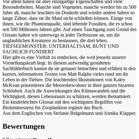
Vor allem haben sie aber einzigartige Eigenschaften und viele
Besonderheiten. Manche sind Vegetarier, manche werden bis zu 500
Jahre alt, manche leuchten im Dunkeln und wieder andere haben so
lange Zähne, dass sie ihr Maul nicht schließen können. Einige von
ihnen, wie die Phantomqualle, sind lebende Fossilien, die es schon
seit 500 Millionen Jahren gibt. Auf einen Tauchgang zum Grund des
Ozeans halten wir unterwegs in jeder Tiefenzone an, um die
unglaublichen Kreaturen zu bestaunen, die dort leben.
TIEFSEEMONSTER: UNTERHALTSAM, BUNT UND
SACHLICH FUNDIERT
Hier gibt es eine Vielfalt zu entdecken, die weit jenseits unserer
Vorstellungskraft liegt. In diesem aufwendig gestalteten
Sachbilderbuch kannst du sie genauer betrachten und erfährst in den
kurzen, informativen Texten von Matt Ralphs vieles rund um ihr
Leben in der Tiefsee. Die leuchtenden Illustrationen von Kaley
McKean präsentieren die Meeresbewohner in ihrer ganzen bizarren
Schönheit. Auch die Auswirkungen des Klimawandels und die
Wichtigkeit, diesen Lebensraum zu schützen, werden thematisiert.
Ein kinderleichtes Glossar mit den wichtigsten Begriffen von
Biolumineszenz bis Zooplankton ergänzt das Buch.
Aus dem Englischen von Stefanie Brägelmann und Annika Klapper.
Bewertungen