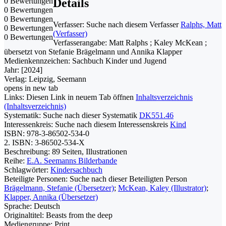
0 Bewertungen
Details
0 Bewertungen
0 Bewertungen
Verfasser:
Suche nach diesem Verfasser
Ralphs, Matt
0 Bewertungen
(Verfasser)
0 Bewertungen
Verfasserangabe:
Matt Ralphs ; Kaley McKean ;
übersetzt von Stefanie Brägelmann und Annika Klapper
Medienkennzeichen:
Sachbuch Kinder und Jugend
Jahr:
[2024]
Verlag:
Leipzig, Seemann
opens in new tab
Links:
Diesen Link in neuem Tab öffnen
Inhaltsverzeichnis
(Inhaltsverzeichnis)
Systematik:
Suche nach dieser Systematik
DK551.46
Interessenkreis:
Suche nach diesem Interessenskreis
Kind
ISBN:
978-3-86502-534-0
2. ISBN:
3-86502-534-X
Beschreibung:
89 Seiten, Illustrationen
Reihe:
E.A. Seemanns Bilderbande
Schlagwörter:
Kindersachbuch
Beteiligte Personen:
Suche nach dieser Beteiligten Person
Brägelmann, Stefanie (Übersetzer)
;
McKean, Kaley (Illustrator)
;
Klapper, Annika (Übersetzer)
Sprache:
Deutsch
Originaltitel:
Beasts from the deep
Mediengruppe:
Print