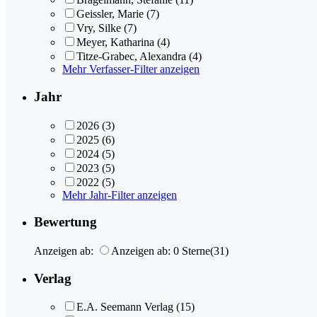
Geissler, Marie
(7)
Vry, Silke
(7)
Meyer, Katharina
(4)
Titze-Grabec, Alexandra
(4)
Mehr Verfasser-Filter anzeigen
Jahr
2026
(3)
2025
(6)
2024
(5)
2023
(5)
2022
(5)
Mehr Jahr-Filter anzeigen
Bewertung
Anzeigen ab:
Anzeigen ab: 0 Sterne
(31)
Verlag
E.A. Seemann Verlag
(15)