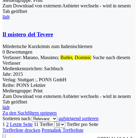
Mediengruppe:
Print
Zum Download von externem Anbieter wechseln - wird in neuem
Tab geöffnet
lädt
Il mistero del Tevere
Mörderische Kurzkrimis zum Italienischlernen
0 Bewertungen
Verfasser:
Marano, Massimo
;
Butler,
Dominic
Suche nach diesem
Verfasser
Medienkennzeichen:
Sachbuch
Jahr:
2015
Verlag:
Stuttgart :, PONS GmbH
Reihe:
PONS Lektüre
Mediengruppe:
Print
Zum Download von externem Anbieter wechseln - wird in neuem
Tab geöffnet
lädt
Zu den Suchfiltern springen
Sortieren nach
aufsteigend sortieren
1
2
Letzte Seite
11 Treffer
Treffer pro Seite
Trefferliste drucken
Permalink Trefferliste
|
|