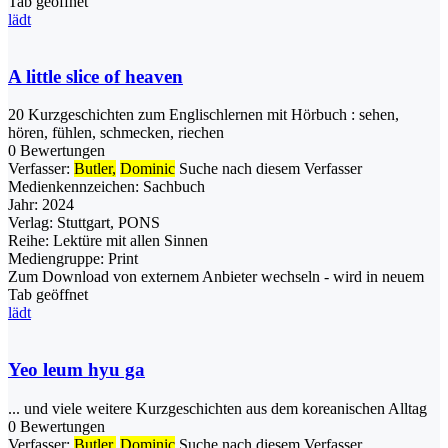
Tab geöffnet
lädt
A little slice of heaven
20 Kurzgeschichten zum Englischlernen mit Hörbuch : sehen,
hören, fühlen, schmecken, riechen
0 Bewertungen
Verfasser:
Butler,
Dominic
Suche nach diesem Verfasser
Medienkennzeichen:
Sachbuch
Jahr:
2024
Verlag:
Stuttgart, PONS
Reihe:
Lektüre mit allen Sinnen
Mediengruppe:
Print
Zum Download von externem Anbieter wechseln - wird in neuem
Tab geöffnet
lädt
Yeo leum hyu ga
... und viele weitere Kurzgeschichten aus dem koreanischen Alltag
0 Bewertungen
Verfasser:
Butler,
Dominic
Suche nach diesem Verfasser