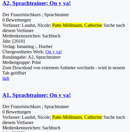
A2, Sprachtrainer; On y va!
Der Französischkurs ; Sprachtrainer
0 Bewertungen
Verfasser:
Laudut, Nicole
;
Patte-Möllmann,
Catherine
Suche nach
diesem Verfasser
Medienkennzeichen:
Sachbuch
Jahr:
[2010]
Verlag:
Ismaning :, Hueber
Übergeordnetes Werk:
On y va!
Bandangabe:
A2, Sprachtrainer
Mediengruppe:
Print
Zum Download von externem Anbieter wechseln - wird in neuem
Tab geöffnet
lädt
A1, Sprachtrainer; On y va!
Der Französischkurs ; Sprachtrainer
0 Bewertungen
Verfasser:
Laudut, Nicole
;
Patte-Möllmann,
Catherine
Suche nach
diesem Verfasser
Medienkennzeichen:
Sachbuch