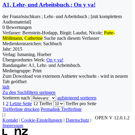
A1, Lehr- und Arbeitsbuch.; On y va!
der Französischkurs ; Lehr- und Arbeitsbuch ; [mit komplettem
Audiomaterial]
0 Bewertungen
Verfasser:
Bernstein-Hodapp, Birgit
;
Laudut, Nicole
;
Patte-
Möllmann,
Catherine
Suche nach diesem Verfasser
Medienkennzeichen:
Sachbuch
Jahr:
2015
Verlag:
Ismaning, Hueber
Übergeordnetes Werk:
On y va!
Bandangabe:
A1, Lehr- und Arbeitsbuch.
Mediengruppe:
Print
Zum Download von externem Anbieter wechseln - wird in neuem
Tab geöffnet
lädt
Zu den Suchfiltern springen
Sortieren nach
aufsteigend sortieren
1
2
Letzte Seite
12 Treffer
Treffer pro Seite
Trefferliste drucken
Permalink Trefferliste
|
|
OPEN V 12.0.1.2
Kontakt
|
Cookie-Einstellungen
|
Datenschutz
|
Impressum