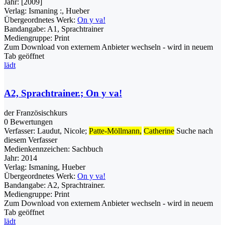
Jahr:
[2009]
Verlag:
Ismaning :, Hueber
Übergeordnetes Werk:
On y va!
Bandangabe:
A1, Sprachtrainer
Mediengruppe:
Print
Zum Download von externem Anbieter wechseln - wird in neuem
Tab geöffnet
lädt
A2, Sprachtrainer.; On y va!
der Französischkurs
0 Bewertungen
Verfasser:
Laudut, Nicole
;
Patte-Möllmann,
Catherine
Suche nach
diesem Verfasser
Medienkennzeichen:
Sachbuch
Jahr:
2014
Verlag:
Ismaning, Hueber
Übergeordnetes Werk:
On y va!
Bandangabe:
A2, Sprachtrainer.
Mediengruppe:
Print
Zum Download von externem Anbieter wechseln - wird in neuem
Tab geöffnet
lädt