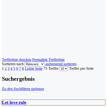
Trefferliste drucken
Permalink Trefferliste
Sortieren nach
aufsteigend sortieren
1
2
3
4
5
6
7
8
Letzte Seite
75 Treffer
Treffer pro Seite
Suchergebnis
Zu den Suchfiltern springen
Let love rule