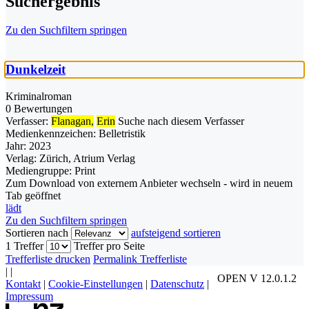
Suchergebnis
Zu den Suchfiltern springen
Dunkelzeit
Kriminalroman
0 Bewertungen
Verfasser:
Flanagan,
Erin
Suche nach diesem Verfasser
Medienkennzeichen:
Belletristik
Jahr:
2023
Verlag:
Zürich, Atrium Verlag
Mediengruppe:
Print
Zum Download von externem Anbieter wechseln - wird in neuem
Tab geöffnet
lädt
Zu den Suchfiltern springen
Sortieren nach
aufsteigend sortieren
1 Treffer
Treffer pro Seite
Trefferliste drucken
Permalink Trefferliste
|
|
OPEN V 12.0.1.2
Kontakt
|
Cookie-Einstellungen
|
Datenschutz
|
Impressum