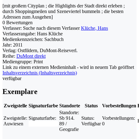
[mit großem Cityplan ; die Highlights der Stadt direkt erleben ;
durch Shoppingmeilen und Szeneviertel bummeln ; die besten
Adressen zum Ausgehen]
0 Bewertungen
Verfasser:
Suche nach diesem Verfasser
Klüche, Hans
Verfasserangabe:
Hans Klüche
Medienkennzeichen:
Sachbuch
Jahr:
2011
Verlag:
Ostfildern, DuMont-Reiseverl.
Reihe:
DuMont direkt
Mediengruppe:
Print
Link zu einem externen Medieninhalt - wird in neuem Tab geöffnet
Inhaltsverzeichnis (Inhaltsverzeichnis)
verfügbar
Exemplare
Zweigstelle
Signaturfarbe
Standorte
Status
Vorbestellungen
Standorte:
Zweigstelle:
Signaturfarbe:
Sb 914.
Status:
Vorbestellungen:
Auwiesen
89 /
Verfügbar
0
Geografie