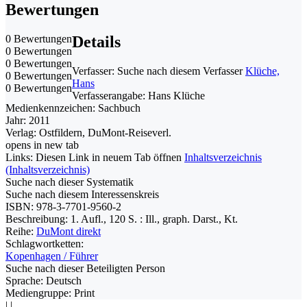
Bewertungen
0 Bewertungen
Details
0 Bewertungen
0 Bewertungen
Verfasser:
Suche nach diesem Verfasser
Klüche,
0 Bewertungen
Hans
0 Bewertungen
Verfasserangabe:
Hans Klüche
Medienkennzeichen:
Sachbuch
Jahr:
2011
Verlag:
Ostfildern, DuMont-Reiseverl.
opens in new tab
Links:
Diesen Link in neuem Tab öffnen
Inhaltsverzeichnis
(Inhaltsverzeichnis)
Suche nach dieser Systematik
Suche nach diesem Interessenskreis
ISBN:
978-3-7701-9560-2
Beschreibung:
1. Aufl., 120 S. : Ill., graph. Darst., Kt.
Reihe:
DuMont direkt
Schlagwortketten:
Kopenhagen / Führer
Suche nach dieser Beteiligten Person
Sprache:
Deutsch
Mediengruppe:
Print
|
|