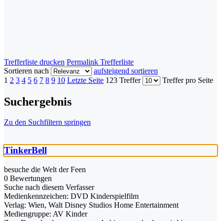
Trefferliste drucken
Permalink Trefferliste
Sortieren nach
aufsteigend sortieren
1
2
3
4
5
6
7
8
9
10
Letzte Seite
123 Treffer
Treffer pro Seite
Suchergebnis
Zu den Suchfiltern springen
TinkerBell
besuche die Welt der Feen
0 Bewertungen
Suche nach diesem Verfasser
Medienkennzeichen:
DVD Kinderspielfilm
Verlag:
Wien, Walt Disney Studios Home Entertainment
Mediengruppe:
AV Kinder