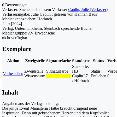
0 Bewertungen
Verfasser:
Suche nach diesem Verfasser
Caplin, Julie (Verfasser)
Verfasserangabe:
Julie Caplin ; gelesen von Hannah Baus
Medienkennzeichen:
Hörbuch
Jahr:
[2024]
Verlag:
Untermünkheim, Steinbach sprechende Bücher
Mediengruppe:
AV Erwachsene
nicht verfügbar
Exemplare
Aktion
Zweigstelle
Signaturfarbe
Standorte
Status
Vorbe
Standorte:
Zweigstelle:
Signaturfarbe:
HB
Status:
Vorbe
Vorbestellen
Wissensturm
CaplinJ 7
Entliehen
0
/ Hörbuch
Inhalt
Angaben aus der Verlagsmeldung:
Die junge Event-Managerin Hattie braucht dringend neue
Inspiration. Denn mit gebrochenem Herzen und dem Kopf voller