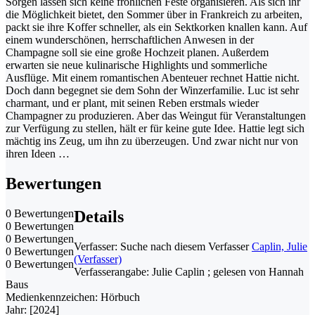
Sorgen lassen sich keine fröhlichen Feste organisieren. Als sich ihr
die Möglichkeit bietet, den Sommer über in Frankreich zu arbeiten,
packt sie ihre Koffer schneller, als ein Sektkorken knallen kann. Auf
einem wunderschönen, herrschaftlichen Anwesen in der
Champagne soll sie eine große Hochzeit planen. Außerdem
erwarten sie neue kulinarische Highlights und sommerliche
Ausflüge. Mit einem romantischen Abenteuer rechnet Hattie nicht.
Doch dann begegnet sie dem Sohn der Winzerfamilie. Luc ist sehr
charmant, und er plant, mit seinen Reben erstmals wieder
Champagner zu produzieren. Aber das Weingut für Veranstaltungen
zur Verfügung zu stellen, hält er für keine gute Idee. Hattie legt sich
mächtig ins Zeug, um ihn zu überzeugen. Und zwar nicht nur von
ihren Ideen …
Bewertungen
0 Bewertungen
Details
0 Bewertungen
0 Bewertungen
Verfasser:
Suche nach diesem Verfasser
Caplin, Julie
0 Bewertungen
(Verfasser)
0 Bewertungen
Verfasserangabe:
Julie Caplin ; gelesen von Hannah
Baus
Medienkennzeichen:
Hörbuch
Jahr:
[2024]