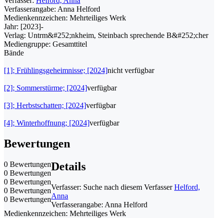
Verfasser:
Helford, Anna
Verfasserangabe:
Anna Helford
Medienkennzeichen:
Mehrteiliges Werk
Jahr:
[2023]-
Verlag:
Untrm&#252;nkheim, Steinbach sprechende B&#252;cher
Mediengruppe:
Gesamttitel
Bände
[1]; Frühlingsgeheimnisse; [2024]
nicht verfügbar
[2]; Sommerstürme; [2024]
verfügbar
[3]; Herbstschatten; [2024]
verfügbar
[4]; Winterhoffnung; [2024]
verfügbar
Bewertungen
0 Bewertungen
Details
0 Bewertungen
0 Bewertungen
Verfasser:
Suche nach diesem Verfasser
Helford,
0 Bewertungen
Anna
0 Bewertungen
Verfasserangabe:
Anna Helford
Medienkennzeichen:
Mehrteiliges Werk