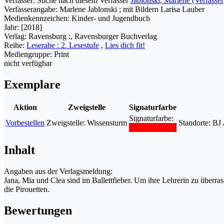
Verfasser:
Suche nach diesem Verfasser
Jablonski, Marlene (Verfasser
Verfasserangabe:
Marlene Jablonski ; mit Bildern Larisa Lauber
Medienkennzeichen:
Kinder- und Jugendbuch
Jahr:
[2018]
Verlag:
Ravensburg :, Ravensburger Buchverlag
Reihe:
Leserabe : 2. Lesestufe
,
Lies dich fit!
Mediengruppe:
Print
nicht verfügbar
Exemplare
Aktion
Zweigstelle
Signaturfarbe
Signaturfarbe:
Vorbestellen
Zweigstelle:
Wissensturm
Standorte:
BJ 
Inhalt
Angaben aus der Verlagsmeldung:
Jana, Mia und Clea sind im Ballettfieber. Um ihre Lehrerin zu überra
die Pirouetten.
Bewertungen