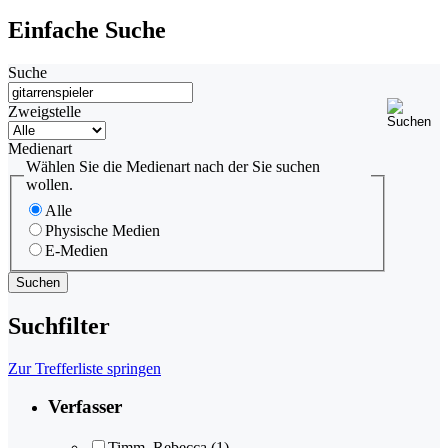
Einfache Suche
Suche
Zweigstelle
Medienart
Wählen Sie die Medienart nach der Sie suchen
wollen.
Alle
Physische Medien
E-Medien
Suchfilter
Zur Trefferliste springen
Verfasser
Timm, Rebecca
(1)