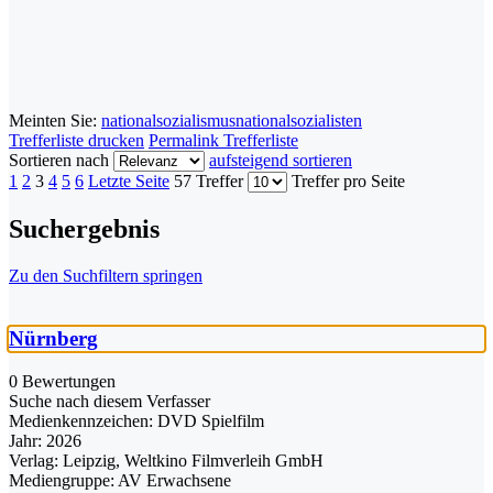
Meinten Sie:
nationalsozialismus
nationalsozialisten
Trefferliste drucken
Permalink Trefferliste
Sortieren nach
aufsteigend sortieren
1
2
3
4
5
6
Letzte Seite
57 Treffer
Treffer pro Seite
Suchergebnis
Zu den Suchfiltern springen
Nürnberg
0 Bewertungen
Suche nach diesem Verfasser
Medienkennzeichen:
DVD Spielfilm
Jahr:
2026
Verlag:
Leipzig, Weltkino Filmverleih GmbH
Mediengruppe:
AV Erwachsene