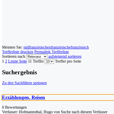
Meinten Sie:
südfranzösischen
französische
französisch
Trefferliste drucken
Permalink Trefferliste
Sortieren nach
aufsteigend sortieren
1
2
Letzte Seite
11 Treffer
Treffer pro Seite
Suchergebnis
Zu den Suchfiltern springen
Erzählungen, Reisen
0 Bewertungen
Verfasser:
Hofmannsthal, Hugo von
Suche nach diesem Verfasser