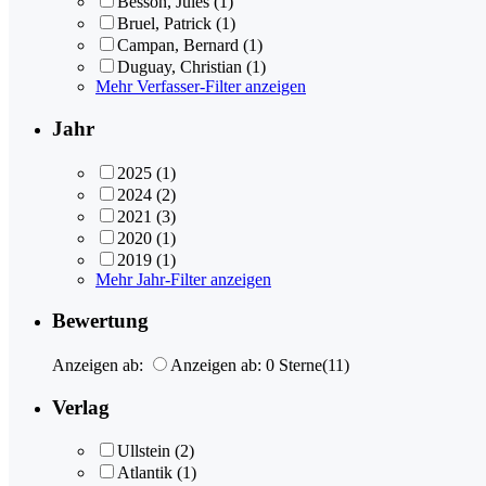
Besson, Jules
(1)
Bruel, Patrick
(1)
Campan, Bernard
(1)
Duguay, Christian
(1)
Mehr Verfasser-Filter anzeigen
Jahr
2025
(1)
2024
(2)
2021
(3)
2020
(1)
2019
(1)
Mehr Jahr-Filter anzeigen
Bewertung
Anzeigen ab:
Anzeigen ab: 0 Sterne
(11)
Verlag
Ullstein
(2)
Atlantik
(1)