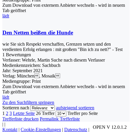
Zum Download von externem Anbieter wechseln - wird in neuem
Tab geöffnet
lädt
Den Netten beißen die Hunde
wie Sie sich Respekt verschaffen, Grenzen setzen und den
verdienten Erfolg erlangen : mit großem "Bin ich zu nett?" - Test
1 Bewertungen
Verfasser:
Wehrle, Martin
Suche nach diesem Verfasser
Medienkennzeichen:
Sachbuch
Jahr:
September 2021
Verlag:
München, Mosaik
Mediengruppe:
Print
Zum Download von externem Anbieter wechseln - wird in neuem
Tab geöffnet
lädt
Zu den Suchfiltern springen
Sortieren nach
aufsteigend sortieren
1
2
3
Letzte Seite
26 Treffer
Treffer pro Seite
Trefferliste drucken
Permalink Trefferliste
|
|
OPEN V 12.0.1.2
Kontakt
|
Cookie-Einstellungen
|
Datenschutz
|