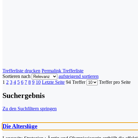
Trefferliste drucken
Permalink Trefferliste
Sortieren nach
aufsteigend sortieren
1
2
3
4
5
6
7
8
9
10
Letzte Seite
94 Treffer
Treffer pro Seite
Suchergebnis
Zu den Suchfiltern springen
Die Alterslüge