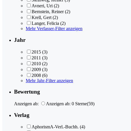
Avneri, Uri
(2)
Bernstein, Reiner
(2)
Krell, Gert
(2)
Langer, Felicia
(2)
Mehr Verfasser-Filter anzeigen
Jahr
2015
(3)
2011
(3)
2010
(2)
2009
(3)
2008
(6)
Mehr Jahr-Filter anzeigen
Bewertung
Anzeigen ab:
Anzeigen ab: 0 Sterne
(59)
Verlag
AphorismA-Verl.-Buchh.
(4)