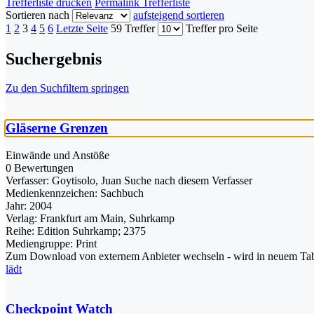
Trefferliste drucken
Permalink Trefferliste
Sortieren nach
aufsteigend sortieren
1
2
3
4
5
6
Letzte Seite
59 Treffer
Treffer pro Seite
Suchergebnis
Zu den Suchfiltern springen
Gläserne Grenzen
Einwände und Anstöße
0 Bewertungen
Verfasser:
Goytisolo, Juan
Suche nach diesem Verfasser
Medienkennzeichen:
Sachbuch
Jahr:
2004
Verlag:
Frankfurt am Main, Suhrkamp
Reihe:
Edition Suhrkamp; 2375
Mediengruppe:
Print
Zum Download von externem Anbieter wechseln - wird in neuem Tab
lädt
Checkpoint Watch