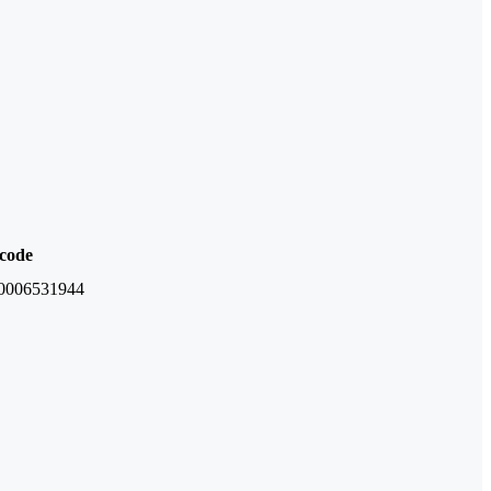
code
0006531944