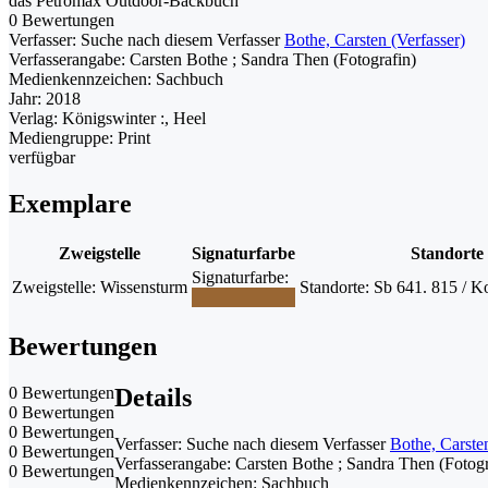
das Petromax Outdoor-Backbuch
0 Bewertungen
Verfasser:
Suche nach diesem Verfasser
Bothe, Carsten (Verfasser)
Verfasserangabe:
Carsten Bothe ; Sandra Then (Fotografin)
Medienkennzeichen:
Sachbuch
Jahr:
2018
Verlag:
Königswinter :, Heel
Mediengruppe:
Print
verfügbar
Exemplare
Zweigstelle
Signaturfarbe
Standorte
Signaturfarbe:
Zweigstelle:
Wissensturm
Standorte:
Sb 641. 815 / K
Bewertungen
0 Bewertungen
Details
0 Bewertungen
0 Bewertungen
Verfasser:
Suche nach diesem Verfasser
Bothe, Carsten
0 Bewertungen
Verfasserangabe:
Carsten Bothe ; Sandra Then (Fotogr
0 Bewertungen
Medienkennzeichen:
Sachbuch