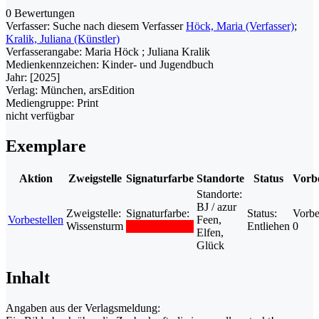
0 Bewertungen
Verfasser:
Suche nach diesem Verfasser
Höck, Maria (Verfasser)
;
Kralik, Juliana (Künstler)
Verfasserangabe:
Maria Höck ; Juliana Kralik
Medienkennzeichen:
Kinder- und Jugendbuch
Jahr:
[2025]
Verlag:
München, arsEdition
Mediengruppe:
Print
nicht verfügbar
Exemplare
Aktion
Zweigstelle
Signaturfarbe
Standorte
Status
Vorbe
Standorte:
BJ / azur
Zweigstelle:
Signaturfarbe:
Status:
Vorbe
Vorbestellen
Feen,
Wissensturm
Entliehen
0
Elfen,
Glück
Inhalt
Angaben aus der Verlagsmeldung: