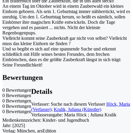
Ein Bilderbuch über die Zauberkraft, die in uns allen steckt!
An einem Tag im Oktober wird in einem Zauberwald ein kleines
Einhorn geboren. Als sein 1. Geburtstag immer nähherrückt, wird es
unruhig. Um den 1. Geburtstag herum, so heißt es nämlich, sollen
Einhörner ihre magischen Kräfte entwickeln. Doch die Tage
vergehen und es passiert ... nichts. Nicht der kleinste
Regenbogenpups.
Vielleicht kommt seine Zauberkraft gar nicht von selbst? Vielleicht
muss das kleine Einhorn sie finden ?
Und so begibt es sich auf eine spannende Suche und erkennt
schließlich mit Hilfe seines besten Freundes, dem frechen
Einhörnchen, dass es die größte Zauberkraft längst in sich trägt:
Seine Freundlichkeit!
Bewertungen
0 Bewertungen
Details
0 Bewertungen
0 Bewertungen
Verfasser:
Suche nach diesem Verfasser
Höck, Maria
0 Bewertungen
(Verfasser)
;
Kralik, Juliana (Künstler)
0 Bewertungen
Verfasserangabe:
Maria Höck ; Juliana Kralik
Medienkennzeichen:
Kinder- und Jugendbuch
Jahr:
[2025]
Verlag:
München, arsEdition