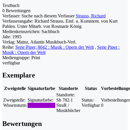
Textbuch
0 Bewertungen
Verfasser:
Suche nach diesem Verfasser
Strauss, Richard
Verfasserangabe:
Richard Strauss. Einf. u. Komment. von Kurt
Pahlen. Unter Mitarb. von Rosmarie König
Medienkennzeichen:
Sachbuch
Jahr:
1995
Verlag:
Mainz, Atlantis Musikbuch-Verl.
Reihe:
Serie Piper; 8042 : Musik : Opern der Welt
,
Serie Piper :
Musik : Opern der Welt
Mediengruppe:
Print
verfügbar
Exemplare
Zweigstelle
Signaturfarbe
Standorte
Status
Vorbestellung
Standorte:
Zweigstelle:
Signaturfarbe:
Sb 782.1
Status:
Vorbestellungen
Wissensturm
StraR /
Verfügbar
0
Musikbücher
Bewertungen