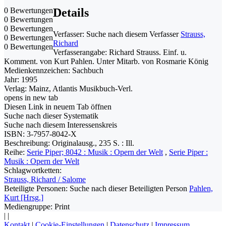
0 Bewertungen
Details
0 Bewertungen
0 Bewertungen
Verfasser:
Suche nach diesem Verfasser
Strauss,
0 Bewertungen
Richard
0 Bewertungen
Verfasserangabe:
Richard Strauss. Einf. u.
Komment. von Kurt Pahlen. Unter Mitarb. von Rosmarie König
Medienkennzeichen:
Sachbuch
Jahr:
1995
Verlag:
Mainz, Atlantis Musikbuch-Verl.
opens in new tab
Diesen Link in neuem Tab öffnen
Suche nach dieser Systematik
Suche nach diesem Interessenskreis
ISBN:
3-7957-8042-X
Beschreibung:
Originalausg., 235 S. : Ill.
Reihe:
Serie Piper; 8042 : Musik : Opern der Welt
,
Serie Piper :
Musik : Opern der Welt
Schlagwortketten:
Strauss, Richard / Salome
Beteiligte Personen:
Suche nach dieser Beteiligten Person
Pahlen,
Kurt [Hrsg.]
Mediengruppe:
Print
|
|
Kontakt
|
Cookie-Einstellungen
|
Datenschutz
|
Impressum