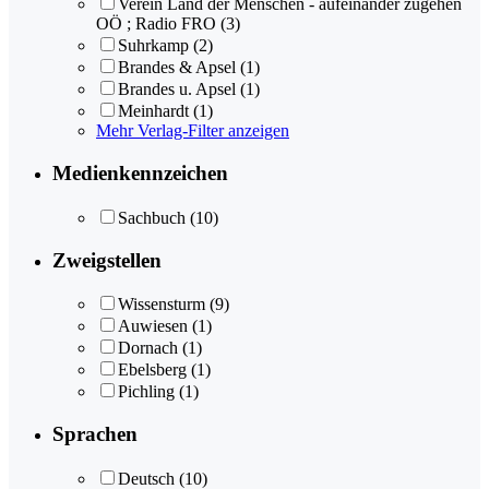
Verein Land der Menschen - aufeinander zugehen
OÖ ; Radio FRO
(3)
Suhrkamp
(2)
Brandes & Apsel
(1)
Brandes u. Apsel
(1)
Meinhardt
(1)
Mehr Verlag-Filter anzeigen
Medienkennzeichen
Sachbuch
(10)
Zweigstellen
Wissensturm
(9)
Auwiesen
(1)
Dornach
(1)
Ebelsberg
(1)
Pichling
(1)
Sprachen
Deutsch
(10)