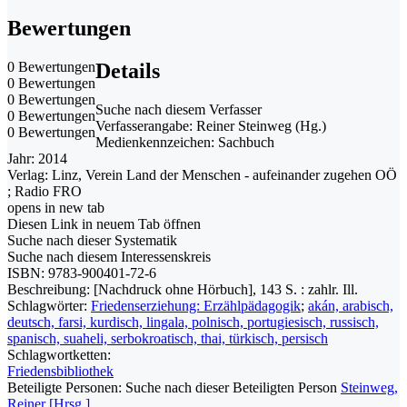
Bewertungen
0 Bewertungen
Details
0 Bewertungen
0 Bewertungen
Suche nach diesem Verfasser
0 Bewertungen
Verfasserangabe:
Reiner Steinweg (Hg.)
0 Bewertungen
Medienkennzeichen:
Sachbuch
Jahr:
2014
Verlag:
Linz, Verein Land der Menschen - aufeinander zugehen OÖ
; Radio FRO
opens in new tab
Diesen Link in neuem Tab öffnen
Suche nach dieser Systematik
Suche nach diesem Interessenskreis
ISBN:
9783-900401-72-6
Beschreibung:
[Nachdruck ohne Hörbuch], 143 S. : zahlr. Ill.
Schlagwörter:
Friedenserziehung: Erzählpädagogik
;
akán, arabisch,
deutsch, farsi, kurdisch, lingala, polnisch, portugiesisch, russisch,
spanisch, suaheli, serbokroatisch, thai, türkisch, persisch
Schlagwortketten:
Friedensbibliothek
Beteiligte Personen:
Suche nach dieser Beteiligten Person
Steinweg,
Reiner [Hrsg.]