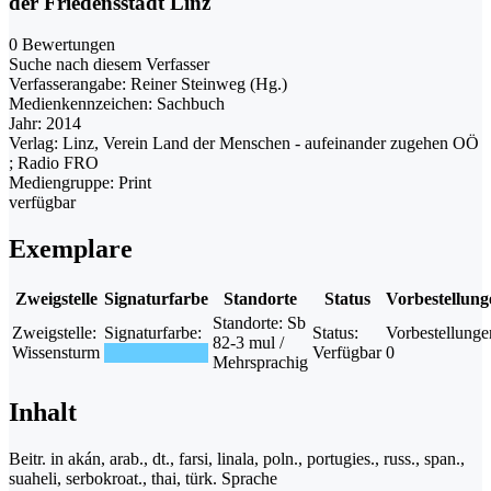
der Friedensstadt Linz
0 Bewertungen
Suche nach diesem Verfasser
Verfasserangabe:
Reiner Steinweg (Hg.)
Medienkennzeichen:
Sachbuch
Jahr:
2014
Verlag:
Linz, Verein Land der Menschen - aufeinander zugehen OÖ
; Radio FRO
Mediengruppe:
Print
verfügbar
Exemplare
Zweigstelle
Signaturfarbe
Standorte
Status
Vorbestellung
Standorte:
Sb
Zweigstelle:
Signaturfarbe:
Status:
Vorbestellunge
82-3 mul /
Wissensturm
Verfügbar
0
Mehrsprachig
Inhalt
Beitr. in akán, arab., dt., farsi, linala, poln., portugies., russ., span.,
suaheli, serbokroat., thai, türk. Sprache