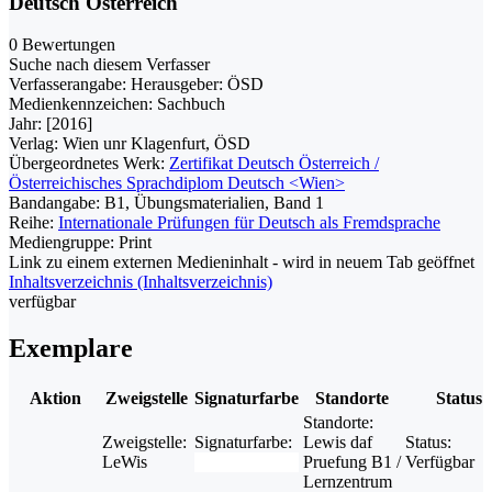
Deutsch Österreich
0 Bewertungen
Suche nach diesem Verfasser
Verfasserangabe:
Herausgeber: ÖSD
Medienkennzeichen:
Sachbuch
Jahr:
[2016]
Verlag:
Wien unr Klagenfurt, ÖSD
Übergeordnetes Werk:
Zertifikat Deutsch Österreich /
Österreichisches Sprachdiplom Deutsch <Wien>
Bandangabe:
B1, Übungsmaterialien, Band 1
Reihe:
Internationale Prüfungen für Deutsch als Fremdsprache
Mediengruppe:
Print
Link zu einem externen Medieninhalt - wird in neuem Tab geöffnet
Inhaltsverzeichnis (Inhaltsverzeichnis)
verfügbar
Exemplare
Aktion
Zweigstelle
Signaturfarbe
Standorte
Status
Standorte:
Zweigstelle:
Signaturfarbe:
Lewis daf
Status:
LeWis
Pruefung B1 /
Verfügbar
Lernzentrum