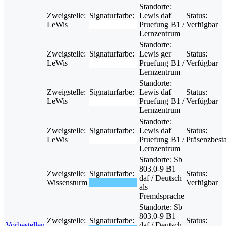
Standorte:
Zweigstelle:
Signaturfarbe:
Lewis daf
Status:
LeWis
Pruefung B1 /
Verfügbar
Lernzentrum
Standorte:
Zweigstelle:
Signaturfarbe:
Lewis ger
Status:
LeWis
Pruefung B1 /
Verfügbar
Lernzentrum
Standorte:
Zweigstelle:
Signaturfarbe:
Lewis daf
Status:
LeWis
Pruefung B1 /
Verfügbar
Lernzentrum
Standorte:
Zweigstelle:
Signaturfarbe:
Lewis daf
Status:
LeWis
Pruefung B1 /
Präsenzbest
Lernzentrum
Standorte:
Sb
803.0-9 B1
Zweigstelle:
Signaturfarbe:
Status:
daf / Deutsch
Wissensturm
Verfügbar
als
Fremdsprache
Standorte:
Sb
803.0-9 B1
Zweigstelle:
Signaturfarbe:
Status:
Vorbestellen
daf / Deutsch