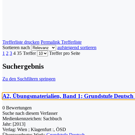
Trefferliste drucken
Permalink Trefferliste
Sortieren nach
aufsteigend sortieren
1
2
3
4
35 Treffer
Treffer pro Seite
Suchergebnis
Zu den Suchfiltern springen
A2, Übungsmaterialien, Band 1; Grundstufe Deutsch
0 Bewertungen
Suche nach diesem Verfasser
Medienkennzeichen:
Sachbuch
Jahr:
[2013]
Verlag:
Wien ; Klagenfurt :, ÖSD
Übergeordnetes Werk:
Grundstufe Deutsch