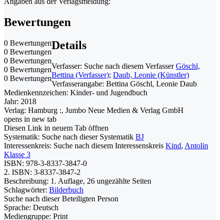
Angaben aus der Verlagsmeldung:
Bewertungen
0 Bewertungen
Details
0 Bewertungen
0 Bewertungen
Verfasser:
Suche nach diesem Verfasser
Göschl,
0 Bewertungen
Bettina (Verfasser)
;
Daub, Leonie (Künstler)
0 Bewertungen
Verfasserangabe:
Bettina Göschl, Leonie Daub
Medienkennzeichen:
Kinder- und Jugendbuch
Jahr:
2018
Verlag:
Hamburg :, Jumbo Neue Medien & Verlag GmbH
opens in new tab
Diesen Link in neuem Tab öffnen
Systematik:
Suche nach dieser Systematik
BJ
Interessenkreis:
Suche nach diesem Interessenskreis
Kind
,
Antolin
Klasse 3
ISBN:
978-3-8337-3847-0
2. ISBN:
3-8337-3847-2
Beschreibung:
1. Auflage, 26 ungezählte Seiten
Schlagwörter:
Bilderbuch
Suche nach dieser Beteiligten Person
Sprache:
Deutsch
Mediengruppe:
Print