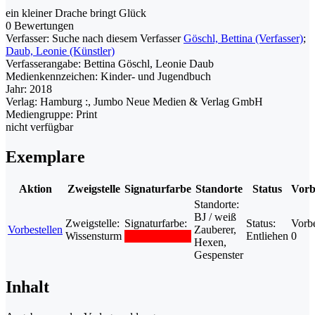
ein kleiner Drache bringt Glück
0 Bewertungen
Verfasser:
Suche nach diesem Verfasser
Göschl, Bettina (Verfasser)
;
Daub, Leonie (Künstler)
Verfasserangabe:
Bettina Göschl, Leonie Daub
Medienkennzeichen:
Kinder- und Jugendbuch
Jahr:
2018
Verlag:
Hamburg :, Jumbo Neue Medien & Verlag GmbH
Mediengruppe:
Print
nicht verfügbar
Exemplare
Aktion
Zweigstelle
Signaturfarbe
Standorte
Status
Vorb
Standorte:
BJ / weiß
Zweigstelle:
Signaturfarbe:
Status:
Vorbe
Vorbestellen
Zauberer,
Wissensturm
Entliehen
0
Hexen,
Gespenster
Inhalt