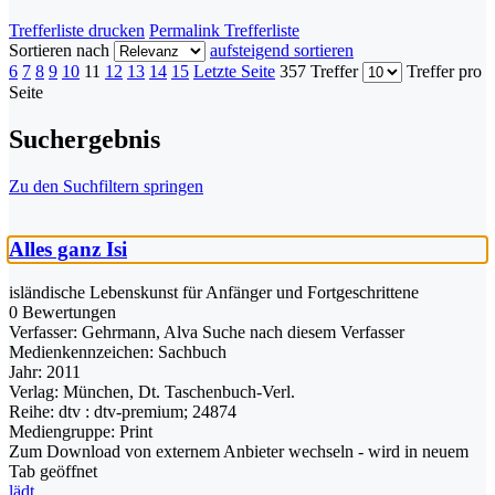
Trefferliste drucken
Permalink Trefferliste
Sortieren nach
aufsteigend sortieren
6
7
8
9
10
11
12
13
14
15
Letzte Seite
357 Treffer
Treffer pro
Seite
Suchergebnis
Zu den Suchfiltern springen
Alles ganz Isi
isländische Lebenskunst für Anfänger und Fortgeschrittene
0 Bewertungen
Verfasser:
Gehrmann, Alva
Suche nach diesem Verfasser
Medienkennzeichen:
Sachbuch
Jahr:
2011
Verlag:
München, Dt. Taschenbuch-Verl.
Reihe:
dtv : dtv-premium; 24874
Mediengruppe:
Print
Zum Download von externem Anbieter wechseln - wird in neuem
Tab geöffnet
lädt