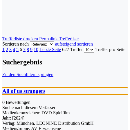
Trefferliste drucken
Permalink Trefferliste
Sortieren nach
aufsteigend sortieren
1
2
3
4
5
6
7
8
9
10
Letzte Seite
627 Treffer
Treffer pro Seite
Suchergebnis
Zu den Suchfiltern springen
All of us strangers
0 Bewertungen
Suche nach diesem Verfasser
Medienkennzeichen:
DVD Spielfilm
Jahr:
[2024]
Verlag:
München, LEONINE Distribution GmbH
Mediengruppe:
AV Erwachsene