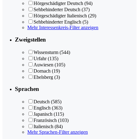
Hörgeschädigter Deutsch
(94)
Sehbehinderter Deutsch
(37)
Hörgeschädigter Italienisch
(29)
Sehbehinderter Englisch
(5)
Mehr Interessenkreis-Filter anzeigen
Zweigstellen
Wissensturm
(544)
Urfahr
(135)
Auwiesen
(105)
Dornach
(19)
Ebelsberg
(3)
Sprachen
Deutsch
(585)
Englisch
(363)
Japanisch
(115)
Französisch
(103)
Italienisch
(84)
Mehr Sprachen-Filter anzeigen