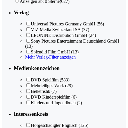
Anzeigen ab: 0 Sterne
(627)
Verlag
Universal Pictures Germany GmbH
(56)
VIZ Media Switzerland SA
(37)
LEONINE Distribution GmbH
(24)
Sony Pictures Entertainment Deutschland GmbH
(13)
Splendid Film GmbH
(13)
Mehr Verlag-Filter anzeigen
Medienkennzeichen
DVD Spielfilm
(583)
Mehrteiliges Werk
(29)
Belletristik
(7)
DVD Kinderspielfilm
(6)
Kinder- und Jugendbuch
(2)
Interessenkreis
Hörgeschädigter Englisch
(125)