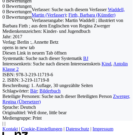
0 Bewertungen
0 Bewertungen
Verfasser:
Suche nach diesem Verfasser
Waddell,
0 Bewertungen
Martin (Verfasser)
;
Firth, Barbara (Künstler)
0 Bewertungen
Verfasserangabe:
Martin Waddell ; illustriert von
Barbara Firth ; aus dem Englischen von Regina Zwerger
Medienkennzeichen:
Kinder- und Jugendbuch
Jahr:
2017
Verlag:
Berlin :, Annette Betz
opens in new tab
Diesen Link in neuem Tab öffnen
Systematik:
Suche nach dieser Systematik
BJ
Interessenkreis:
Suche nach diesem Interessenskreis
Kind
,
Antolin
Klasse 2
ISBN:
978-3-219-11719-6
2. ISBN:
3-219-11719-8
Beschreibung:
1. Auflage, 30 ungezählte Seiten
Schlagwörter:
Bär
;
Bilderbuch
Beteiligte Personen:
Suche nach dieser Beteiligten Person
Zwerger,
Regina (Übersetzer)
Sprache:
Deutsch
Originaltitel:
Well done, little bear
Mediengruppe:
Print
|
|
Kontakt
|
Cookie-Einstellungen
|
Datenschutz
|
Impressum