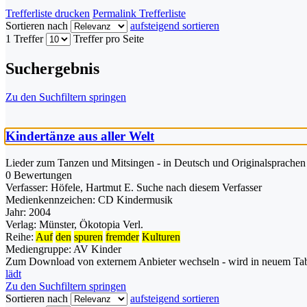
Trefferliste drucken
Permalink Trefferliste
Sortieren nach
aufsteigend sortieren
1 Treffer
Treffer pro Seite
Suchergebnis
Zu den Suchfiltern springen
Kindertänze aus aller Welt
Lieder zum Tanzen und Mitsingen - in Deutsch und Originalsprache
0 Bewertungen
Verfasser:
Höfele, Hartmut E.
Suche nach diesem Verfasser
Medienkennzeichen:
CD Kindermusik
Jahr:
2004
Verlag:
Münster, Ökotopia Verl.
Reihe:
Auf
den
spuren
fremder
Kulturen
Mediengruppe:
AV Kinder
Zum Download von externem Anbieter wechseln - wird in neuem Tab
lädt
Zu den Suchfiltern springen
Sortieren nach
aufsteigend sortieren