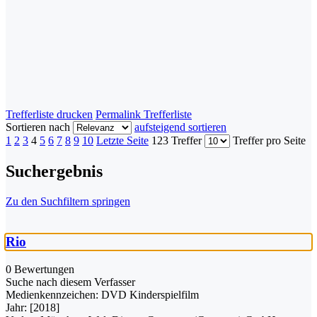
Trefferliste drucken
Permalink Trefferliste
Sortieren nach
aufsteigend sortieren
1
2
3
4
5
6
7
8
9
10
Letzte Seite
123 Treffer
Treffer pro Seite
Suchergebnis
Zu den Suchfiltern springen
Rio
0 Bewertungen
Suche nach diesem Verfasser
Medienkennzeichen:
DVD Kinderspielfilm
Jahr:
[2018]