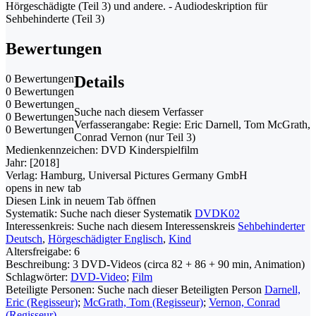
Hörgeschädigte (Teil 3) und andere. - Audiodeskription für
Sehbehinderte (Teil 3)
Bewertungen
0 Bewertungen
Details
0 Bewertungen
0 Bewertungen
Suche nach diesem Verfasser
0 Bewertungen
Verfasserangabe:
Regie: Eric Darnell, Tom McGrath,
0 Bewertungen
Conrad Vernon (nur Teil 3)
Medienkennzeichen:
DVD Kinderspielfilm
Jahr:
[2018]
Verlag:
Hamburg, Universal Pictures Germany GmbH
opens in new tab
Diesen Link in neuem Tab öffnen
Systematik:
Suche nach dieser Systematik
DVDK02
Interessenkreis:
Suche nach diesem Interessenskreis
Sehbehinderter
Deutsch
,
Hörgeschädigter Englisch
,
Kind
Altersfreigabe:
6
Beschreibung:
3 DVD-Videos (circa 82 + 86 + 90 min, Animation)
Schlagwörter:
DVD-Video
;
Film
Beteiligte Personen:
Suche nach dieser Beteiligten Person
Darnell,
Eric (Regisseur)
;
McGrath, Tom (Regisseur)
;
Vernon, Conrad
(Regisseur)