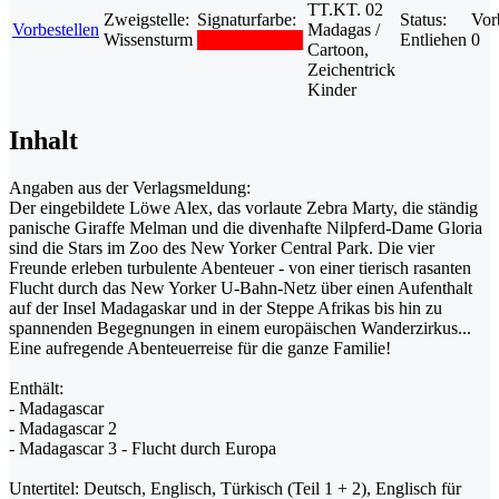
TT.KT. 02
Zweigstelle:
Signaturfarbe:
Status:
Vor
Vorbestellen
Madagas /
Wissensturm
Entliehen
0
Cartoon,
Zeichentrick
Kinder
Inhalt
Angaben aus der Verlagsmeldung:
Der eingebildete Löwe Alex, das vorlaute Zebra Marty, die ständig
panische Giraffe Melman und die divenhafte Nilpferd-Dame Gloria
sind die Stars im Zoo des New Yorker Central Park. Die vier
Freunde erleben turbulente Abenteuer - von einer tierisch rasanten
Flucht durch das New Yorker U-Bahn-Netz über einen Aufenthalt
auf der Insel Madagaskar und in der Steppe Afrikas bis hin zu
spannenden Begegnungen in einem europäischen Wanderzirkus...
Eine aufregende Abenteuerreise für die ganze Familie!
Enthält:
- Madagascar
- Madagascar 2
- Madagascar 3 - Flucht durch Europa
Untertitel: Deutsch, Englisch, Türkisch (Teil 1 + 2), Englisch für