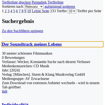
Trefferliste drucken
Permalink Trefferliste
Sortieren nach
aufsteigend sortieren
1
2
3
4
5
6
7
8
9
10
Letzte Seite
233 Treffer
Treffer pro Seite
Suchergebnis
Zu den Suchfiltern springen
Der Soundtrack meines Lebens
30 meiner schönsten Filmmusiken
0 Bewertungen
Verfasser:
Wecker, Konstantin
Suche nach diesem Verfasser
Medienkennzeichen:
CD Musik
Jahr:
[2024]
Verlag:
[München], Sturm & Klang Musikverlag GmbH
Mediengruppe:
AV Erwachsene
Zum Download von externem Anbieter wechseln - wird in neuem
Tab geöffnet
lädt
Individualität