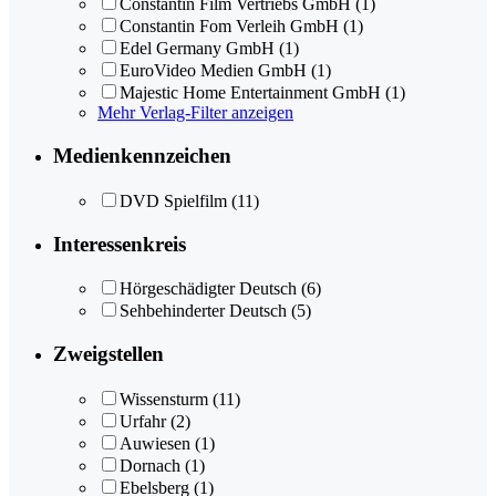
Constantin Film Vertriebs GmbH
(1)
Constantin Fom Verleih GmbH
(1)
Edel Germany GmbH
(1)
EuroVideo Medien GmbH
(1)
Majestic Home Entertainment GmbH
(1)
Mehr Verlag-Filter anzeigen
Medienkennzeichen
DVD Spielfilm
(11)
Interessenkreis
Hörgeschädigter Deutsch
(6)
Sehbehinderter Deutsch
(5)
Zweigstellen
Wissensturm
(11)
Urfahr
(2)
Auwiesen
(1)
Dornach
(1)
Ebelsberg
(1)