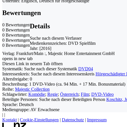
Untertitel: Englisch, Deutsch für Hörgeschädigte
Bewertungen
0 Bewertungen
Details
0 Bewertungen
0 Bewertungen
Suche nach diesem Verfasser
0 Bewertungen
Medienkennzeichen:
DVD Spielfilm
0 Bewertungen
Jahr:
[2016]
Verlag:
Frankfurt/Main :, Majestic Home Entertainment GmbH
opens in new tab
Diesen Link in neuem Tab öffnen
Systematik:
Suche nach dieser Systematik
DVD04
Interessenkreis:
Suche nach diesem Interessenskreis
Hörgeschädigter
Altersfreigabe:
0
Beschreibung:
1 DVD-Video (ca. 94 Min. + 17 Min. Bonusmaterial)
Reihe:
Majestic Collection
Schlagwörter:
Komödie
;
Regie
;
Österreich
;
Film
;
DVD-Video
Beteiligte Personen:
Suche nach dieser Beteiligten Person
Koschitz, J
Sprache:
Deutsch
Mediengruppe:
AV Erwachsene
|
|
Kontakt
|
Cookie-Einstellungen
|
Datenschutz
|
Impressum