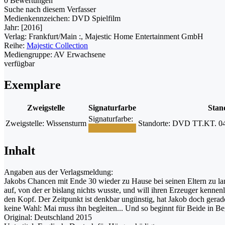
0 Bewertungen
Suche nach diesem Verfasser
Medienkennzeichen:
DVD Spielfilm
Jahr:
[2016]
Verlag:
Frankfurt/Main :, Majestic Home Entertainment GmbH
Reihe:
Majestic Collection
Mediengruppe:
AV Erwachsene
verfügbar
Exemplare
Zweigstelle
Signaturfarbe
Stan
Signaturfarbe:
Zweigstelle:
Wissensturm
Standorte:
DVD TT.KT. 04 
Inhalt
Angaben aus der Verlagsmeldung:
Jakobs Chancen mit Ende 30 wieder zu Hause bei seinen Eltern zu lande
auf, von der er bislang nichts wusste, und will ihren Erzeuger kenne
den Kopf. Der Zeitpunkt ist denkbar ungünstig, hat Jakob doch gera
keine Wahl: Mai muss ihn begleiten... Und so beginnt für Beide in Beg
Original: Deutschland 2015