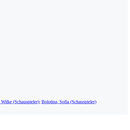
Wilke (Schauspieler)
;
Bolotina, Sofia (Schauspieler)