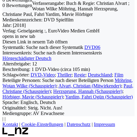
Verfasserangabe:
Buch & Regie: Christian Alvart ;
0 Bewertungen
Wotan Wilke Möhring, Hannah Herzsprung,
Christiane Paul, Fahri Yardim, Mavie Hörbiger
Medienkennzeichen:
DVD Spielfilm
Jahr:
[2018]
Verlag:
Geiselgasteig :, EuroVideo Medien GmbH
opens in new tab
Diesen Link in neuem Tab öffnen
Systematik:
Suche nach dieser Systematik
DVD06
Interessenkreis:
Suche nach diesem Interessenskreis
Hörgeschädigter Deutsch
Altersfreigabe:
12
Beschreibung:
1 DVD-Video (circa 105 min)
Schlagwörter:
DVD-Video
;
Thriller
;
Regie
;
Deutschland
;
Film
Beteiligte Personen:
Suche nach dieser Beteiligten Person
Möhring,
Wotan Wilke (Schauspieler)
;
Alvart, Christian (Mitwirkender)
;
Paul,
Christiane (Schauspieler)
;
Herzsprung, Hannah (Schauspieler)
;
Hörbiger, Mavie (Schauspieler)
;
Yardim, Fahri Ogün (Schauspieler)
Sprache:
Englisch, Deutsch
Originaltitel:
Steig. Nicht. Aus!
Mediengruppe:
AV Erwachsene
|
|
Kontakt
|
Cookie-Einstellungen
|
Datenschutz
|
Impressum