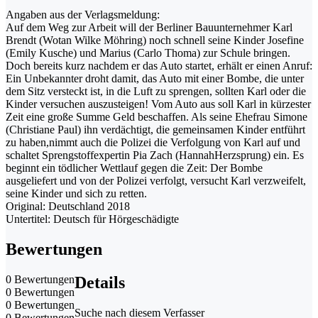
Angaben aus der Verlagsmeldung:
Auf dem Weg zur Arbeit will der Berliner Bauunternehmer Karl
Brendt (Wotan Wilke Möhring) noch schnell seine Kinder Josefine
(Emily Kusche) und Marius (Carlo Thoma) zur Schule bringen.
Doch bereits kurz nachdem er das Auto startet, erhält er einen Anruf:
Ein Unbekannter droht damit, das Auto mit einer Bombe, die unter
dem Sitz versteckt ist, in die Luft zu sprengen, sollten Karl oder die
Kinder versuchen auszusteigen! Vom Auto aus soll Karl in kürzester
Zeit eine große Summe Geld beschaffen. Als seine Ehefrau Simone
(Christiane Paul) ihn verdächtigt, die gemeinsamen Kinder entführt
zu haben,nimmt auch die Polizei die Verfolgung von Karl auf und
schaltet Sprengstoffexpertin Pia Zach (HannahHerzsprung) ein. Es
beginnt ein tödlicher Wettlauf gegen die Zeit: Der Bombe
ausgeliefert und von der Polizei verfolgt, versucht Karl verzweifelt,
seine Kinder und sich zu retten.
Original: Deutschland 2018
Untertitel: Deutsch für Hörgeschädigte
Bewertungen
0 Bewertungen
Details
0 Bewertungen
0 Bewertungen
Suche nach diesem Verfasser
0 Bewertungen