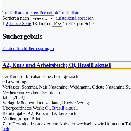
Trefferliste drucken
Permalink Trefferliste
Sortieren nach
aufsteigend sortieren
1
2
Letzte Seite
13 Treffer
Treffer pro Seite
Suchergebnis
Zu den Suchfiltern springen
A2, Kurs und Arbeitsbuch; Oi, Brasil! aktuell
der Kurs für brasilianisches Portugiesisch
0 Bewertungen
Verfasser:
Sommer, Nair Nagamine
;
Weidmann, Odette Nagamine
Su
Medienkennzeichen:
Sachbuch
Jahr:
[2023]
Verlag:
München, Deutschland, Hueber Verlag
Übergeordnetes Werk:
Oi, Brasil! aktuell
Bandangabe:
A2, Kurs und Arbeitsbuch
Mediengruppe:
Print
Zum Download von externem Anbieter wechseln - wird in neuem Tab
lädt