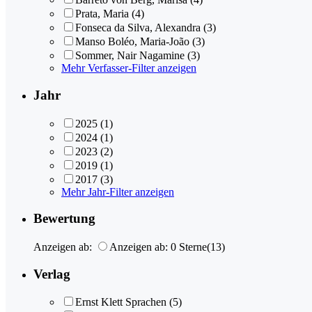
Prata, Maria
(4)
Fonseca da Silva, Alexandra
(3)
Manso Boléo, Maria-João
(3)
Sommer, Nair Nagamine
(3)
Mehr Verfasser-Filter anzeigen
Jahr
2025
(1)
2024
(1)
2023
(2)
2019
(1)
2017
(3)
Mehr Jahr-Filter anzeigen
Bewertung
Anzeigen ab:
Anzeigen ab: 0 Sterne
(13)
Verlag
Ernst Klett Sprachen
(5)