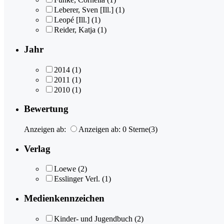
Leberer, Sven [Ill.]
(1)
Leopé [Ill.]
(1)
Reider, Katja
(1)
Jahr
2014
(1)
2011
(1)
2010
(1)
Bewertung
Anzeigen ab:
Anzeigen ab: 0 Sterne
(3)
Verlag
Loewe
(2)
Esslinger Verl.
(1)
Medienkennzeichen
Kinder- und Jugendbuch
(2)