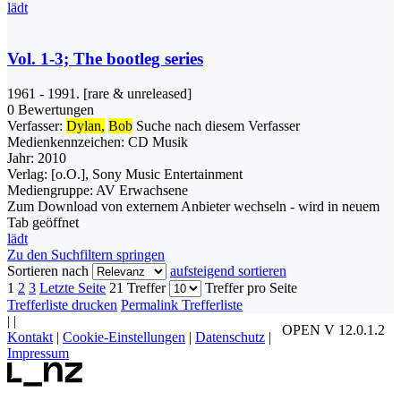
lädt
Vol. 1-3; The bootleg series
1961 - 1991. [rare & unreleased]
0 Bewertungen
Verfasser:
Dylan,
Bob
Suche nach diesem Verfasser
Medienkennzeichen:
CD Musik
Jahr:
2010
Verlag:
[o.O.], Sony Music Entertainment
Mediengruppe:
AV Erwachsene
Zum Download von externem Anbieter wechseln - wird in neuem
Tab geöffnet
lädt
Zu den Suchfiltern springen
Sortieren nach
aufsteigend sortieren
1
2
3
Letzte Seite
21 Treffer
Treffer pro Seite
Trefferliste drucken
Permalink Trefferliste
|
|
OPEN V 12.0.1.2
Kontakt
|
Cookie-Einstellungen
|
Datenschutz
|
Impressum