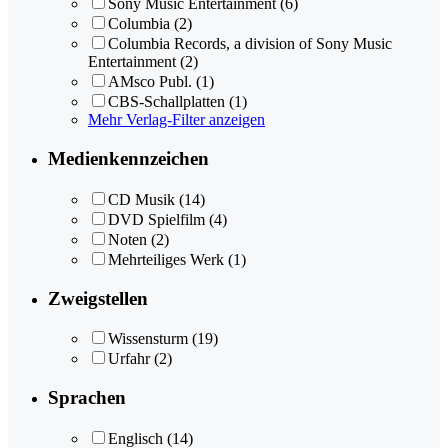
Sony Music Entertainment
(6)
Columbia
(2)
Columbia Records, a division of Sony Music
Entertainment
(2)
AMsco Publ.
(1)
CBS-Schallplatten
(1)
Mehr Verlag-Filter anzeigen
Medienkennzeichen
CD Musik
(14)
DVD Spielfilm
(4)
Noten
(2)
Mehrteiliges Werk
(1)
Zweigstellen
Wissensturm
(19)
Urfahr
(2)
Sprachen
Englisch
(14)