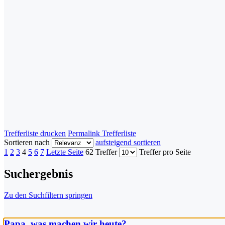
Trefferliste drucken
Permalink Trefferliste
Sortieren nach
aufsteigend sortieren
1
2
3
4
5
6
7
Letzte Seite
62 Treffer
Treffer pro Seite
Suchergebnis
Zu den Suchfiltern springen
Papa, was machen wir heute?