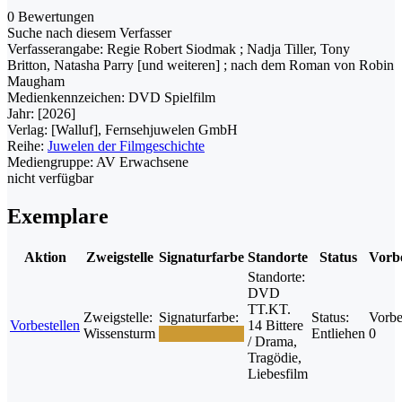
0 Bewertungen
Suche nach diesem Verfasser
Verfasserangabe:
Regie Robert Siodmak ; Nadja Tiller, Tony
Britton, Natasha Parry [und weiteren] ; nach dem Roman von Robin
Maugham
Medienkennzeichen:
DVD Spielfilm
Jahr:
[2026]
Verlag:
[Walluf], Fernsehjuwelen GmbH
Reihe:
Juwelen der Filmgeschichte
Mediengruppe:
AV Erwachsene
nicht verfügbar
Exemplare
Aktion
Zweigstelle
Signaturfarbe
Standorte
Status
Vorbe
Standorte:
DVD
TT.KT.
Zweigstelle:
Signaturfarbe:
Status:
Vorbe
Vorbestellen
14 Bittere
Wissensturm
Entliehen
0
/ Drama,
Tragödie,
Liebesfilm