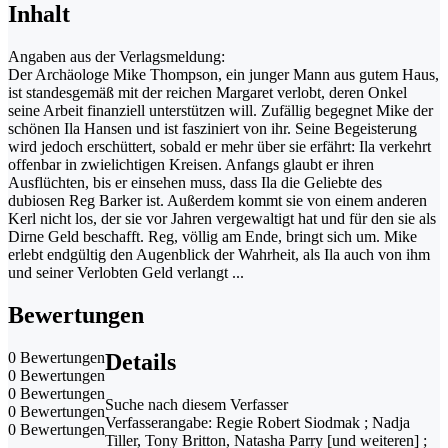
Inhalt
Angaben aus der Verlagsmeldung:
Der Archäologe Mike Thompson, ein junger Mann aus gutem Haus,
ist standesgemäß mit der reichen Margaret verlobt, deren Onkel
seine Arbeit finanziell unterstützen will. Zufällig begegnet Mike der
schönen Ila Hansen und ist fasziniert von ihr. Seine Begeisterung
wird jedoch erschüttert, sobald er mehr über sie erfährt: Ila verkehrt
offenbar in zwielichtigen Kreisen. Anfangs glaubt er ihren
Ausflüchten, bis er einsehen muss, dass Ila die Geliebte des
dubiosen Reg Barker ist. Außerdem kommt sie von einem anderen
Kerl nicht los, der sie vor Jahren vergewaltigt hat und für den sie als
Dirne Geld beschafft. Reg, völlig am Ende, bringt sich um. Mike
erlebt endgültig den Augenblick der Wahrheit, als Ila auch von ihm
und seiner Verlobten Geld verlangt ...
Bewertungen
0 Bewertungen
Details
0 Bewertungen
0 Bewertungen
Suche nach diesem Verfasser
0 Bewertungen
Verfasserangabe:
Regie Robert Siodmak ; Nadja
0 Bewertungen
Tiller, Tony Britton, Natasha Parry [und weiteren] ;