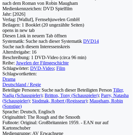
nach dem Roman von Robin Maugham
Medienkennzeichen:
DVD Spielfilm
Jahr:
[2026]
Verlag:
[Walluf], Fernsehjuwelen GmbH
Beilagen:
1 Booklet (20 ungezählte Seiten)
opens in new tab
Diesen Link in neuem Tab öffnen
Systematik:
Suche nach dieser Systematik
DVD14
Suche nach diesem Interessenskreis
Altersfreigabe:
16
Beschreibung:
1 DVD-Video (circa 96 min)
Reihe:
Juwelen der Filmgeschichte
Schlagwörter:
DVD-Video
;
Film
Schlagwortketten:
Drama
Deutschland / Regie
Beteiligte Personen:
Suche nach dieser Beteiligten Person
Tiller,
Nadja (Schauspieler)
;
Britton, Tony (Schauspieler)
;
Parry, Natasha
(Schauspieler)
;
Siodmak, Robert (Regisseur)
;
Maugham, Robin
(Sonstige)
Sprache:
Deutsch, Englisch
Originaltitel:
The Rough and the Smooth
Fußnote:
Original: Großbritannien 1959. - EAN nur auf
Kartonschuber
Mediengruppe:
AV Erwachsene