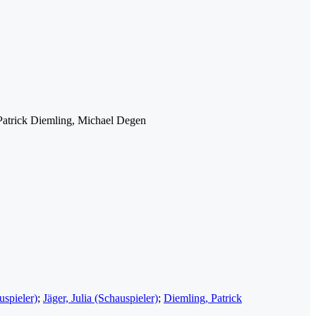
 Patrick Diemling, Michael Degen
uspieler)
;
Jäger, Julia (Schauspieler)
;
Diemling, Patrick