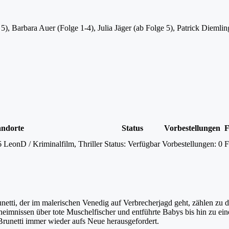
), Barbara Auer (Folge 1-4), Julia Jäger (ab Folge 5), Patrick Diemli
andorte
Status
Vorbestellungen
F
eonD / Kriminalfilm, Thriller
Status:
Verfügbar
Vorbestellungen:
0
F
ti, der im malerischen Venedig auf Verbrecherjagd geht, zählen zu den
heimnissen über tote Muschelfischer und entführte Babys bis hin zu ein
runetti immer wieder aufs Neue herausgefordert.