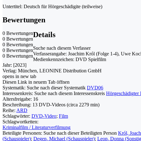
Untertitel: Deutsch für Hörgeschädigite (teilweise)
Bewertungen
0 Bewertungen
Details
0 Bewertungen
0 Bewertungen
Suche nach diesem Verfasser
0 Bewertungen
Verfasserangabe:
Joachim Król (Folge 1-4), Uwe Kocki
0 Bewertungen
Medienkennzeichen:
DVD Spielfilm
Jahr:
[2023]
Verlag:
München, LEONINE Distribution GmbH
opens in new tab
Diesen Link in neuem Tab öffnen
Systematik:
Suche nach dieser Systematik
DVD06
Interessenkreis:
Suche nach diesem Interessenskreis
Hörgeschädigter
Altersfreigabe:
16
Beschreibung:
13 DVD-Videos (circa 2279 min)
Reihe:
ARD
Schlagwörter:
DVD-Video
;
Film
Schlagwortketten:
Kriminalfilm / Literaturverfilmung
Beteiligte Personen:
Suche nach dieser Beteiligten Person
Król, Joach
(Schauspieler)
;
Degen, Michael (Schauspieler)
;
Leon, Donna (Sonstig