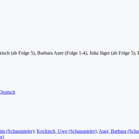
sch (ab Folge 5), Barbara Auer (Folge 1-4), Julia Jäger (ab Folge 5),
 Deutsch
im (Schauspieler)
;
Kockisch, Uwe (Schauspieler)
;
Auer, Barbara (Scha
e)