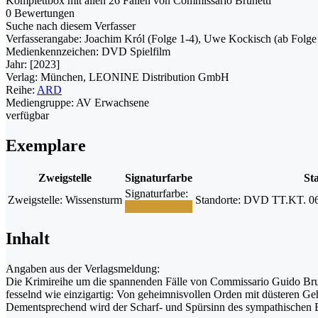
Komplettbox mit allen 26 Fällen von Commissario Brunetti
0 Bewertungen
Suche nach diesem Verfasser
Verfasserangabe:
Joachim Król (Folge 1-4), Uwe Kockisch (ab Folge 5
Medienkennzeichen:
DVD Spielfilm
Jahr:
[2023]
Verlag:
München, LEONINE Distribution GmbH
Reihe:
ARD
Mediengruppe:
AV Erwachsene
verfügbar
Exemplare
Zweigstelle
Signaturfarbe
St
Signaturfarbe:
Zweigstelle:
Wissensturm
Standorte:
DVD TT.KT. 06 L
Inhalt
Angaben aus der Verlagsmeldung:
Die Krimireihe um die spannenden Fälle von Commissario Guido Brunet
fesselnd wie einzigartig: Von geheimnisvollen Orden mit düsteren Ge
Dementsprechend wird der Scharf- und Spürsinn des sympathischen B