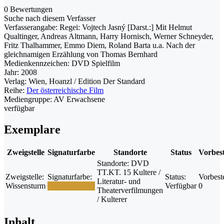
0 Bewertungen
Suche nach diesem Verfasser
Verfasserangabe:
Regei: Vojtech Jasný [Darst.:] Mit Helmut
Qualtinger, Andreas Altmann, Harry Hornisch, Werner Schneyder,
Fritz Thalhammer, Emmo Diem, Roland Barta u.a. Nach der
gleichnamigen Erzählung von Thomas Bernhard
Medienkennzeichen:
DVD Spielfilm
Jahr:
2008
Verlag:
Wien, Hoanzl / Edition Der Standard
Reihe:
Der österreichische Film
Mediengruppe:
AV Erwachsene
verfügbar
Exemplare
Zweigstelle
Signaturfarbe
Standorte
Status
Vorbes
Standorte:
DVD
TT.KT. 15 Kultere /
Zweigstelle:
Signaturfarbe:
Status:
Vorbest
Literatur- und
Wissensturm
Verfügbar
0
Theaterverfilmungen
/ Kulterer
Inhalt