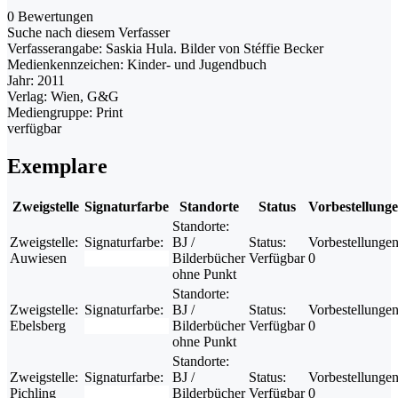
0 Bewertungen
Suche nach diesem Verfasser
Verfasserangabe:
Saskia Hula. Bilder von Stéffie Becker
Medienkennzeichen:
Kinder- und Jugendbuch
Jahr:
2011
Verlag:
Wien, G&G
Mediengruppe:
Print
verfügbar
Exemplare
Zweigstelle
Signaturfarbe
Standorte
Status
Vorbestellung
Standorte:
Zweigstelle:
Signaturfarbe:
BJ /
Status:
Vorbestellungen
Auwiesen
Bilderbücher
Verfügbar
0
ohne Punkt
Standorte:
Zweigstelle:
Signaturfarbe:
BJ /
Status:
Vorbestellungen
Ebelsberg
Bilderbücher
Verfügbar
0
ohne Punkt
Standorte:
Zweigstelle:
Signaturfarbe:
BJ /
Status:
Vorbestellungen
Pichling
Bilderbücher
Verfügbar
0