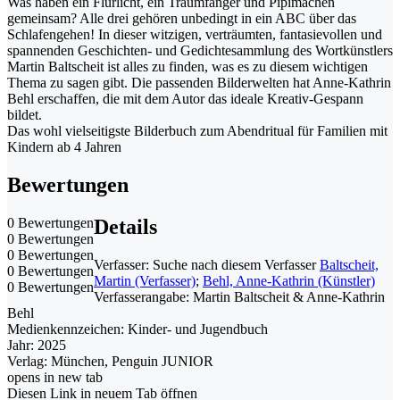
Was haben ein Flurlicht, ein Traumfänger und Pipimachen
gemeinsam? Alle drei gehören unbedingt in ein ABC über das
Schlafengehen! In dieser witzigen, verträumten, fantasievollen und
spannenden Geschichten- und Gedichtesammlung des Wortkünstlers
Martin Baltscheit ist alles zu finden, was es zu diesem wichtigen
Thema zu sagen gibt. Die passenden Bilderwelten hat Anne-Kathrin
Behl erschaffen, die mit dem Autor das ideale Kreativ-Gespann
bildet.
Das wohl vielseitigste Bilderbuch zum Abendritual für Familien mit
Kindern ab 4 Jahren
Bewertungen
0 Bewertungen
Details
0 Bewertungen
0 Bewertungen
Verfasser:
Suche nach diesem Verfasser
Baltscheit,
0 Bewertungen
Martin (Verfasser)
;
Behl, Anne-Kathrin (Künstler)
0 Bewertungen
Verfasserangabe:
Martin Baltscheit & Anne-Kathrin
Behl
Medienkennzeichen:
Kinder- und Jugendbuch
Jahr:
2025
Verlag:
München, Penguin JUNIOR
opens in new tab
Diesen Link in neuem Tab öffnen