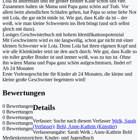
Lola ist anderthalb und ihr großer Bruder Kalle schon fast vier.
Zusammen halten sie Mama und Papa ganz schön auf Trab. Vor
allem beim abendlichen Schlafen gehen, hat Papa so seine liebe Not
mit Lola, die gar nicht müde ist. Wie gut, dass Kalle da ist – der
weiß, wie man kleine Schwestern ins Bett bringt (und sich selbst
gleich mit dazu).
Lustiges Geschwisterbuch mit hohem Identifikationspotenzial
Mit Geschwistern wird es nie langweilig, schon gar nicht mit einer
kleinen Schwester wie Lola. Denn Lola hat ihren eigenen Kopf und
wie alle Kleinkinder setzt sie den auch durch. Wie gut, dass Kalle so
ein toller großer Bruder ist und immer weiß, was zu tun ist. Ohne
ihn wären Mama und Papa ganz schön aufgeschmissen, findet er!
Ab 24 Monaten
Erste Vorlesegeschichte für Kinder ab 24 Monaten, die kleine und
kleine große Geschwister begeistern wird!
Bewertungen
0 Bewertungen
Details
0 Bewertungen
0 Bewertungen
Verfasser:
Suche nach diesem Verfasser
Welk, Sarah
0 Bewertungen
(Verfasser)
;
Behl, Anne-Kathrin (Künstler)
0 Bewertungen
Verfasserangabe:
Sarah Welk ; Anne-Kathrin Behl
Medienkennzeichen:
Kinder- und Jugendbuch