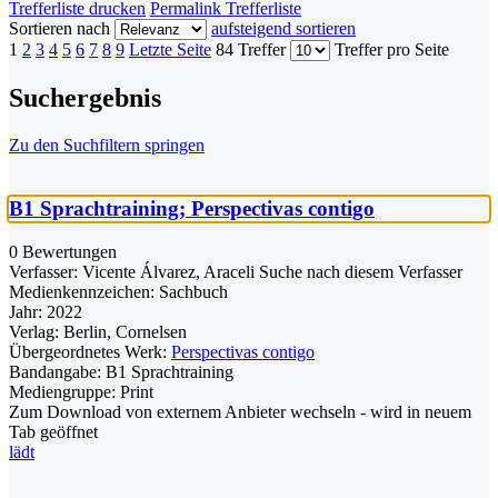
Trefferliste drucken
Permalink Trefferliste
Sortieren nach
aufsteigend sortieren
1
2
3
4
5
6
7
8
9
Letzte Seite
84 Treffer
Treffer pro Seite
Suchergebnis
Zu den Suchfiltern springen
B1 Sprachtraining; Perspectivas contigo
0 Bewertungen
Verfasser:
Vicente Álvarez, Araceli
Suche nach diesem Verfasser
Medienkennzeichen:
Sachbuch
Jahr:
2022
Verlag:
Berlin, Cornelsen
Übergeordnetes Werk:
Perspectivas contigo
Bandangabe:
B1 Sprachtraining
Mediengruppe:
Print
Zum Download von externem Anbieter wechseln - wird in neuem
Tab geöffnet
lädt