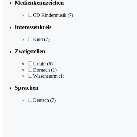
Medienkennzeichen
CD Kindermusik
(7)
Interessenkreis
Kind
(7)
Zweigstellen
Urfahr
(6)
Dornach
(1)
Wissensturm
(1)
Sprachen
Deutsch
(7)