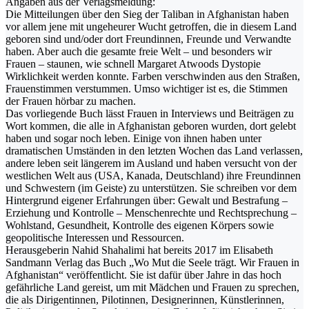
Angaben aus der Verlagsmeldung:
Die Mitteilungen über den Sieg der Taliban in Afghanistan haben
vor allem jene mit ungeheurer Wucht getroffen, die in diesem Land
geboren sind und/oder dort Freundinnen, Freunde und Verwandte
haben. Aber auch die gesamte freie Welt – und besonders wir
Frauen – staunen, wie schnell Margaret Atwoods Dystopie
Wirklichkeit werden konnte. Farben verschwinden aus den Straßen,
Frauenstimmen verstummen. Umso wichtiger ist es, die Stimmen
der Frauen hörbar zu machen.
Das vorliegende Buch lässt Frauen in Interviews und Beiträgen zu
Wort kommen, die alle in Afghanistan geboren wurden, dort gelebt
haben und sogar noch leben. Einige von ihnen haben unter
dramatischen Umständen in den letzten Wochen das Land verlassen,
andere leben seit längerem im Ausland und haben versucht von der
westlichen Welt aus (USA, Kanada, Deutschland) ihre Freundinnen
und Schwestern (im Geiste) zu unterstützen. Sie schreiben vor dem
Hintergrund eigener Erfahrungen über: Gewalt und Bestrafung –
Erziehung und Kontrolle – Menschenrechte und Rechtsprechung –
Wohlstand, Gesundheit, Kontrolle des eigenen Körpers sowie
geopolitische Interessen und Ressourcen.
Herausgeberin Nahid Shahalimi hat bereits 2017 im Elisabeth
Sandmann Verlag das Buch „Wo Mut die Seele trägt. Wir Frauen in
Afghanistan“ veröffentlicht. Sie ist dafür über Jahre in das hoch
gefährliche Land gereist, um mit Mädchen und Frauen zu sprechen,
die als Dirigentinnen, Pilotinnen, Designerinnen, Künstlerinnen,