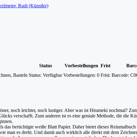
rzlmeier, Rudi (Künstler)
Status
Vorbestellungen
Frist
Barc
chnen, Basteln
Status:
Verfügbar
Vorbestellungen:
0
Frist:
Barcode:
C0
öner, noch leichter, noch lustiger. Aber was ist Hirameki nochmal? Zum
s Glücks verschafft. Zum anderen ist es eine geniale Methode, die die
ginnen.
 als das berüchtigte weiße Blatt Papier. Daher bietet dieses Reinmalbu
 wie man es dreht. Und damit auch wirklich alle direkt mit dem Zeichn