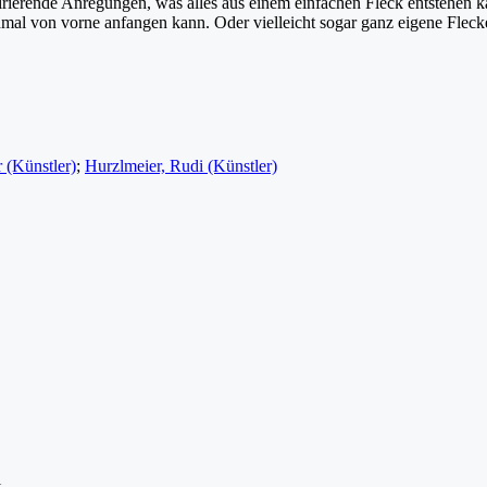
erende Anregungen, was alles aus einem einfachen Fleck entstehen ka
chmal von vorne anfangen kann. Oder vielleicht sogar ganz eigene Flec
 (Künstler)
;
Hurzlmeier, Rudi (Künstler)
i