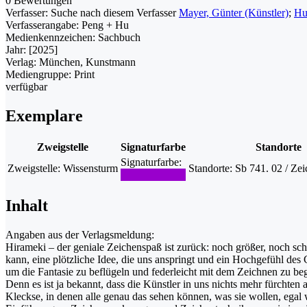
0 Bewertungen
Verfasser:
Suche nach diesem Verfasser
Mayer, Günter (Künstler)
;
Hu
Verfasserangabe:
Peng + Hu
Medienkennzeichen:
Sachbuch
Jahr:
[2025]
Verlag:
München, Kunstmann
Mediengruppe:
Print
verfügbar
Exemplare
Zweigstelle
Signaturfarbe
Standorte
Signaturfarbe:
Zweigstelle:
Wissensturm
Standorte:
Sb 741. 02 / Zei
Inhalt
Angaben aus der Verlagsmeldung:
Hirameki – der geniale Zeichenspaß ist zurück: noch größer, noch sch
kann, eine plötzliche Idee, die uns anspringt und ein Hochgefühl de
um die Fantasie zu beflügeln und federleicht mit dem Zeichnen zu be
Denn es ist ja bekannt, dass die Künstler in uns nichts mehr fürchten
Kleckse, in denen alle genau das sehen können, was sie wollen, egal