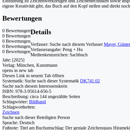
Einführung zu Zeichenwerkzeugen und Zeichentechniken sowie inspiri
eigene Kreativität gibt, das Buch auf den Kopf stellen und direkt no
Bewertungen
0 Bewertungen
Details
0 Bewertungen
0 Bewertungen
Verfasser:
Suche nach diesem Verfasser
Mayer, Günter
0 Bewertungen
Verfasserangabe:
Peng + Hu
0 Bewertungen
Medienkennzeichen:
Sachbuch
Jahr:
[2025]
Verlag:
München, Kunstmann
opens in new tab
Diesen Link in neuem Tab öffnen
Systematik:
Suche nach dieser Systematik
DK741.02
Suche nach diesem Interessenskreis
ISBN:
978-3-95614-656-5
Beschreibung:
circa 144 ungezählte Seiten
Schlagwörter:
Bildband
Schlagwortketten:
Zeichnen
Suche nach dieser Beteiligten Person
Sprache:
Deutsch
Fußnote:
Titel am Buchumschlag: Der geniale Zeichenspass Hiramek