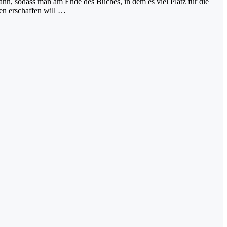
nn, sodass man am Ende des Buches, in dem es viel Platz für die
ken erschaffen will …