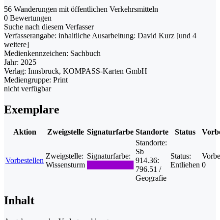
56 Wanderungen mit öffentlichen Verkehrsmitteln
0 Bewertungen
Suche nach diesem Verfasser
Verfasserangabe:
inhaltliche Ausarbeitung: David Kurz [und 4
weitere]
Medienkennzeichen:
Sachbuch
Jahr:
2025
Verlag:
Innsbruck, KOMPASS-Karten GmbH
Mediengruppe:
Print
nicht verfügbar
Exemplare
Aktion
Zweigstelle
Signaturfarbe
Standorte
Status
Vorbe
Standorte:
Sb
Zweigstelle:
Signaturfarbe:
Status:
Vorbe
Vorbestellen
914.36:
Wissensturm
Entliehen
0
796.51 /
Geografie
Inhalt